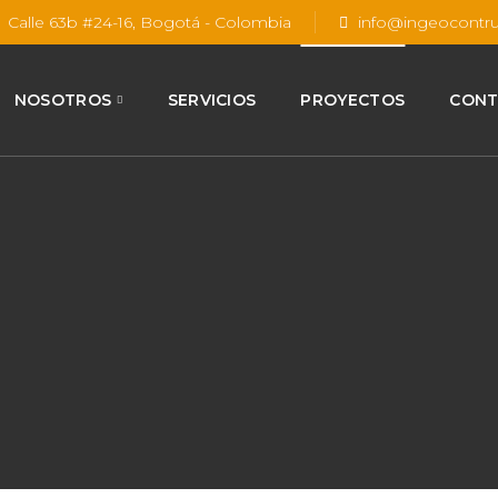
Calle 63b #24-16, Bogotá - Colombia
info@ingeocontr
NOSOTROS
SERVICIOS
PROYECTOS
CON