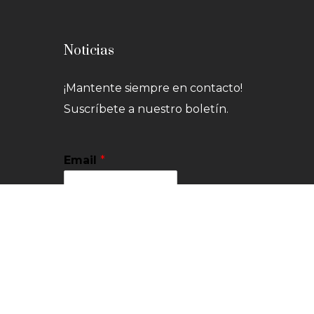
Noticias
¡Mantente siempre en contacto!
Suscríbete a nuestro boletín.
Email
*
Suscríbete
*
No te preocupes, no enviamos
spam