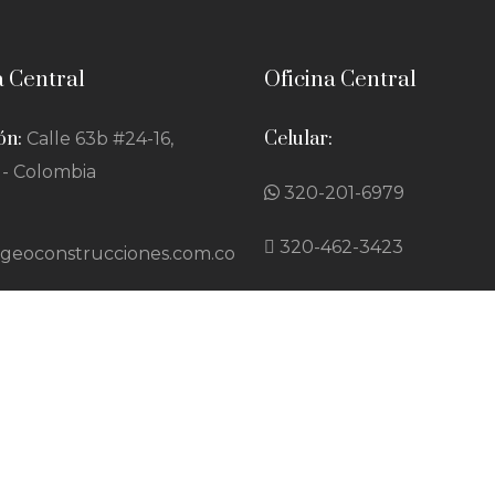
a Central
Oficina Central
ón:
Celular:
Calle 63b #24-16,
- Colombia
320-201-6979
320-462-3423
ngeoconstrucciones.com.co