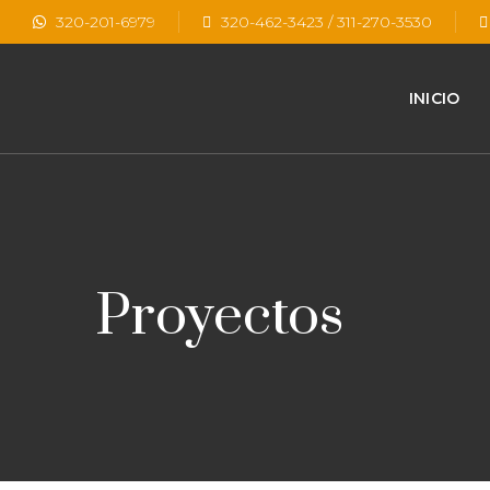
320-201-6979
320-462-3423 / 311-270-3530
INICIO
Proyectos