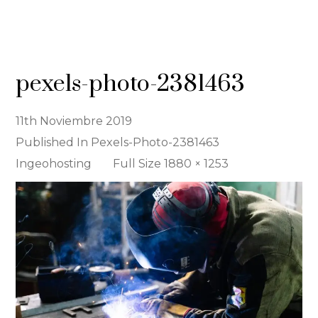
pexels-photo-2381463
11th Noviembre 2019
Published In
Pexels-Photo-2381463
Full
Ingeohosting
Full Size 1880 × 1253
Size